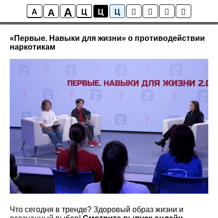
A
A
Новости школы
A
Ц
Ц
Ц
«Первые. Навыки для жизни» о противодействии
наркотикам
Что сегодня в тренде? Здоровый образ жизни и