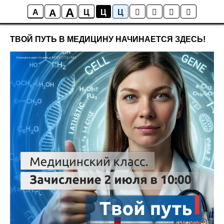
A
A
Новости школы
A
Ц
Ц
Ц
ТВОЙ ПУТЬ В МЕДИЦИНУ НАЧИНАЕТСЯ ЗДЕСЬ!