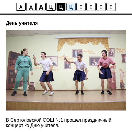
A
A
Новости школы
A
Ц
Ц
Ц
День учителя
В Сертоловской СОШ №1 прошел праздничный
концерт ко Дню учителя.