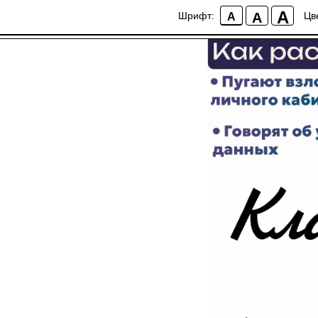
Клади трубку
A
A
Шрифт:
Цв
A