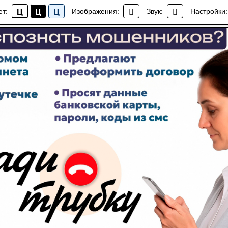
ет:
Изображения:
Звук:
Настройки:
Ц
Ц
Ц
Новости школы