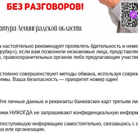
а настоятельно рекомендует проявлять бдительность и нем
трубку»), если вам позвонили незнакомые лица, представл
в, правоохранительных органов либо предлагающие участи
тоянно совершенствуют методы обмана, используя соврем
иемы. Ваша безопасность — приоритет номер один!
йте личные данные и реквизиты банковских карт третьим ли
дники НИКОГДА не запрашивают конфиденциальную информ
е поступившую информацию самостоятельно, связавшись с
а или организации.