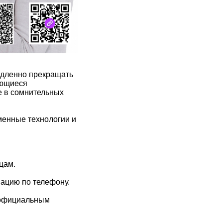
едленно прекращать
яющиеся
е в сомнительных
енные технологии и
цам.
ацию по телефону.
 официальным