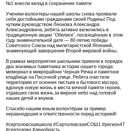
№1 внесли вклад в сохранение памяти
️Ученики-волонтеры нашей школы снова проявили
себя достойными гражданами своей Родины! Под
чутким руководством Леонова Александра
Александровича, ребята активно включились в
традиционную акцию "Обелиск", посвящённую в этом
году знаменательной дате — 80-летию победы
Советского Союза над милитаристской Японией,
знаменующей завершение Второй мировой войны.
В рамках мероприятия школьники привели в порядок
два значимых памятника истории нашего города:
мемориал в микрорайоне Черная Речка и памятное
кладбище на Песочной улице. Ребята очистили
территорию от осенних листьев и бытового мусора,
вдохнув новую жизнь в места вечной памяти героев,
отдавших свою жизнь за мирное небо над головой
наших детей и внуков.
Спасибо нашим юным волонтёрам за пример
неравнодушия и ответственности перед историей!
#сертоловскаяшкола #СертоловскаяСОШ1 #регион47
#сертолово #ленобласть