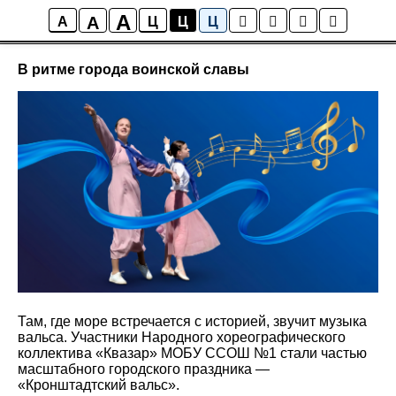
A
A
Квазар
A
Ц
Ц
Ц
В ритме города воинской славы
Там, где море встречается с историей, звучит музыка
вальса. Участники Народного хореографического
коллектива «Квазар» МОБУ ССОШ №1 стали частью
масштабного городского праздника —
«Кронштадтский вальс».